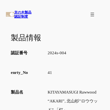
内
京の木製品
容
認証制度
を
ス
製品情報
キ
ッ
認証番号
2024s-004
プ
enrty_No
41
製品名
KITAYAMASUGI Rawwood
“AKARI”, 北山杉‟ロウウッ
ド” 「灯」