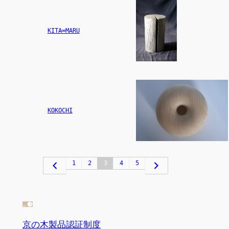
KITA∞MARU
KOKOCHI
1
2
3
4
5
京の木製品認証制度