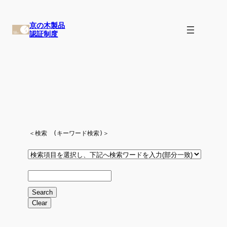
内
京の木製品
容
認証制度
を
ス
キ
ッ
プ
＜検索　(キーワード検索)＞