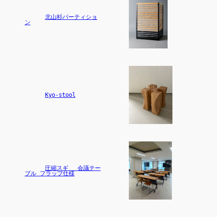
北山杉パーティショ
ン
Kyo-stool
圧縮スギ 　会議テー
ブル フラップ仕様